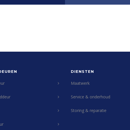
DEUREN
DIENSTEN
eur
Maatwerk
ddeur
Service & onderhoud
Storing & reparatie
ur