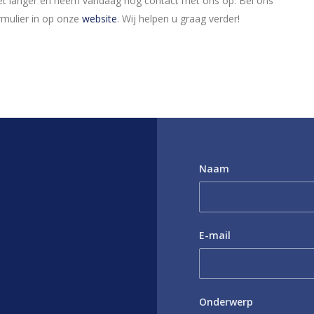
iet langer en neem vandaag nog contact met ons op. Bel ons
rmulier in op onze
website
. Wij helpen u graag verder!
Naam
E-mail
Onderwerp