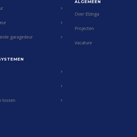
ALGEMEEN
ur
Over Elzinga
eur
Projecten
ande garagedeur
Vacature
SYSTEMEN
n lossen