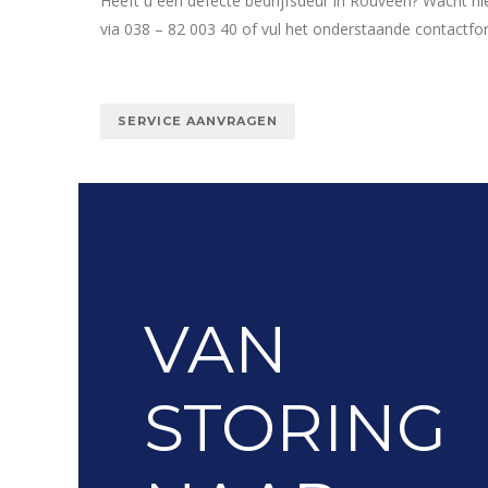
Heeft u een defecte bedrijfsdeur in Rouveen? Wacht n
via 038 – 82 003 40 of vul het onderstaande contactfo
SERVICE AANVRAGEN
VAN
STORING