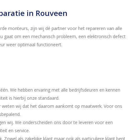
eparatie in Rouveen
de monteurs, zijn wij dé partner voor het repareren van alle
nu gaat om een mechanisch probleem, een elektronisch defect
eur weer optimaal functioneert.
op één. We hebben ervaring met alle bedrijfsdeuren en kennen
eit is hierbij onze standaard.
der weten wij dat het daarom aankomt op maatwerk. Voor ons
esbepalend.
igen wij. We onderscheiden ons door te leveren voor een
eit en service.
. Zowel als zakelijke klant maar ook als particuliere klant bent