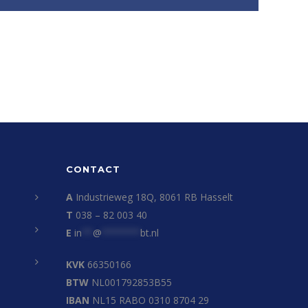
CONTACT
A
Industrieweg 18Q, 8061 RB Hasselt
T
038 – 82 003 40
E
in
**
@
*******
bt.nl
KVK
66350166
BTW
NL001792853B55
IBAN
NL15 RABO 0310 8704 29