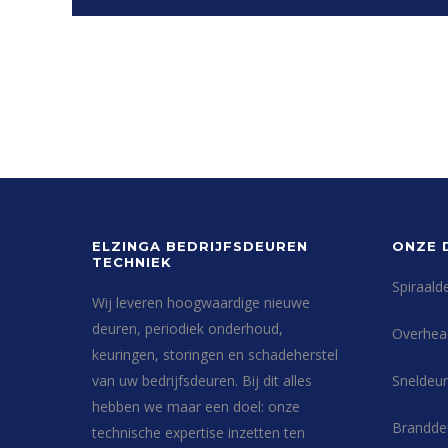
ELZINGA BEDRIJFSDEUREN
ONZE 
TECHNIEK
Spiraald
Wij leveren hoogwaardige nieuwe
deuren, periodiek onderhoud,
Overhea
keuringen, storingen en schadeherstel
van uw bedrijfsdeuren. Bij dit alles
Sneldeur
hebben we maar een doel: onze
Brandde
technische expertise inzetten ten