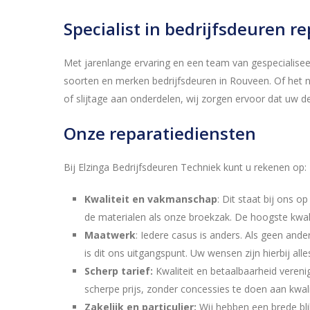
Specialist in bedrijfsdeuren r
Met jarenlange ervaring en een team van gespecialiseer
soorten en merken bedrijfsdeuren in Rouveen. Of het 
of slijtage aan onderdelen, wij zorgen ervoor dat uw d
Onze reparatiediensten
Bij Elzinga Bedrijfsdeuren Techniek kunt u rekenen op:
Kwaliteit en vakmanschap
: Dit staat bij ons 
de materialen als onze broekzak. De hoogste kwalit
Maatwerk
: Iedere casus is anders. Als geen an
is dit ons uitgangspunt. Uw wensen zijn hierbij all
Scherp tarief:
Kwaliteit en betaalbaarheid veren
scherpe prijs, zonder concessies te doen aan kwalit
Zakelijk en particulier:
Wij hebben een brede blik