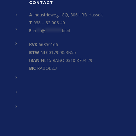
CONTACT
A
Industrieweg 18Q, 8061 RB Hasselt
T
038 – 82 003 40
E
in
**
@
*******
bt.nl
KVK
66350166
BTW
NL001792853B55
IBAN
NL15 RABO 0310 8704 29
BIC
RABOL2U